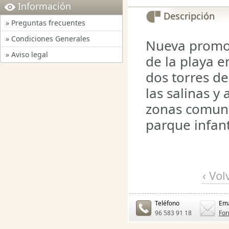
Información
Descripción
» Preguntas frecuentes
» Condiciones Generales
Nueva promo
» Aviso legal
de la playa e
dos torres de
las salinas y
zonas comunes
parque infant
‹ Vol
Teléfono
Ema
96 583 91 18
For