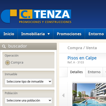
Inicio
Inmobiliaria
Promociones
Entorno
buscador
Compra / Venta
Operación
Pisos en Calpe
Compra
Ref. A - 3103
Detalles
Entorno
Inmueble
Población