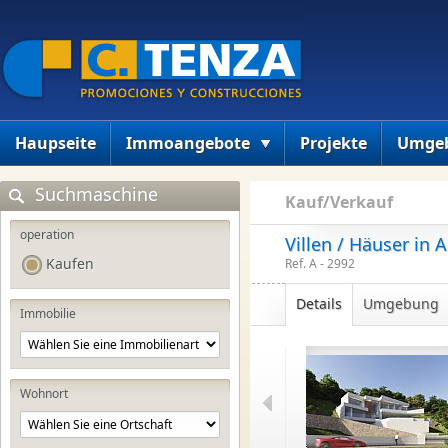
Haupseite
Immoangebote
Projekte
Umge
Suchmaschine
Kauf/Verkauf
operation
Villen / Häuser in A
Kaufen
Ref. A - 2992
Details
Umgebung
Immobilie
Wohnort