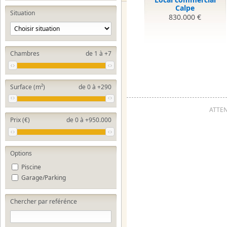
Calpe
Situation
830.000 €
Chambres
de 1 à +7
Surface (m²)
de 0 à +290
ATTENT
Prix (€)
de 0 à +950.000
Options
Piscine
Garage/Parking
Chercher par reférénce