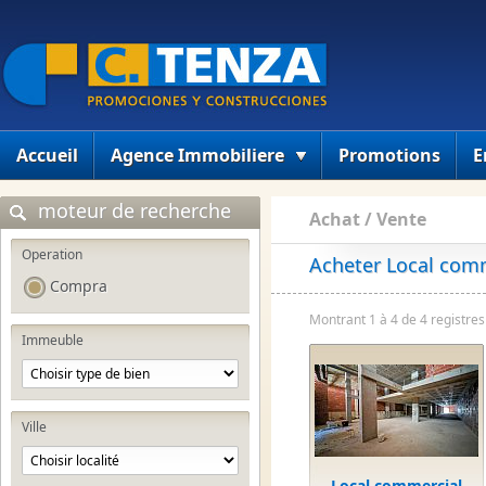
Accueil
Agence Immobiliere
Promotions
E
moteur de recherche
Achat / Vente
Operation
Acheter Local comm
Compra
Montrant 1 à 4 de 4 registres
Immeuble
Ville
Local commercial