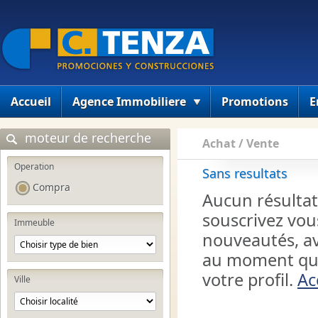
Accueil
Agence Immobiliere
Promotions
E
moteur de recherche
Achat / Vente
Operation
Sans resultats
Compra
Aucun résultat
souscrivez vou
Immeuble
nouveautés, a
au moment que
votre profil.
Ac
Ville